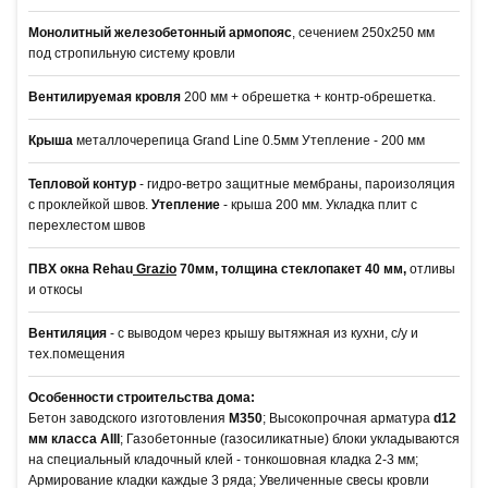
Монолитный железобетонный армопояс
, сечением 250х250 мм
под стропильную систему кровли
Вентилируемая кровля
200 мм + обрешетка + контр-обрешетка.
Крыша
металлочерепица Grand Line 0.5мм Утепление - 200 мм
Тепловой контур
- гидро-ветро защитные мембраны, пароизоляция
с проклейкой швов.
Утепление
- крыша 200 мм. Укладка плит с
перехлестом швов
ПВХ окна Rehau
Grazio
70мм, толщина стеклопакет 40 мм,
отливы
и откосы
Вентиляция
- с выводом через крышу вытяжная из кухни, с/у и
тех.помещения
Особенности строительства дома:
Бетон заводского изготовления
М350
; Высокопрочная арматура
d12
мм класса АIII
; Газобетонные (газосиликатные) блоки укладываются
на специальный кладочный клей - тонкошовная кладка 2-3 мм;
Армирование кладки каждые 3 ряда; Увеличенные свесы кровли