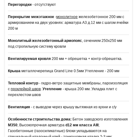
Перегородки
- отсутствуют
Перекрытие межэтажное
-
монолитное
железобетонное 200 мм с
армированием на двух уровнях: арматура А3 д.12 мм с шагом ячейки
200 м
Монолитный железобетонный армопояс
, сечением 250х250 мм
под стропильную систему кровли
Вентилируемая кровля
200 мм + обрешетка + контр-обрешетка.
Крыша
металлочерепица Grand Line 0.5мм Утепление - 200 мм
Тепловой контур
- гидро-ветро защитные мембраны, пароизоляция
с
проклейкой швов
.
Утепление
- крыша 200 мм. Укладка плит с
перехлестом швов
Вентиляция
- с выводом через крышу вытяжная из кухни и с/у
Особенности строительства дома:
Бетон заводского изготовления
М350
; Высокопрочная арматура
d12 мм класса АIII
;
Газобетонные (газосиликатные) блоки укладываются на
специальный кладочный клей - тонкошовная кладка 2-3 мм;