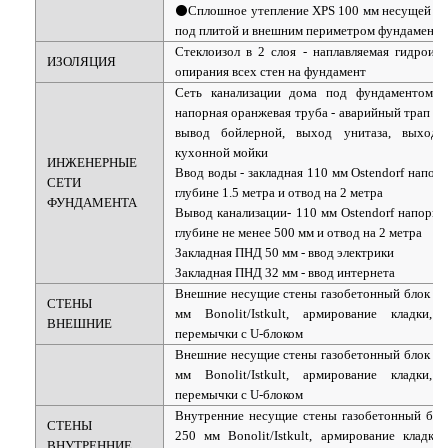
⚫Сплошное утепление XPS 100 мм несущей эк
под плитой и внешним периметром фундамента
Стеклоизол в 2 слоя - наплавляемая гидроизо
ИЗОЛЯЦИЯ
опирания всех стен на фундамент
Сеть канализации дома под фундаментом 1
напорная оранжевая труба - аварийный трап б
вывод бойлерной, выход унитаза, выход
кухонной мойки
ИНЖЕНЕРНЫЕ
Ввод воды
- закладная 110 мм Ostendorf напор
СЕТИ
глубине 1.5 метра и отвод на 2 метра
ФУНДАМЕНТА
Вывод канализации
- 110 мм Ostendorf напорн
глубине не менее 500 мм и отвод на 2 метра
Закладная ПНД 50 мм - ввод электрики
Закладная ПНД 32 мм - ввод интернета
Внешние несущие стены газобетонный блок D
СТЕНЫ
мм Bonolit/Istkult, армирование кладки
ВНЕШНИЕ
перемычки с U-блоком
Внешние несущие стены газобетонный блок D
мм Bonolit/Istkult, армирование кладки
перемычки с U-блоком
Внутренние несущие стены газобетонный бл
СТЕНЫ
250 мм Bonolit/Istkult, армирование кладк
ВНУТРЕННИЕ