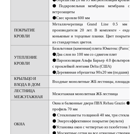
⚫Подкровельная мембрана мембрана с ф
ветрозащиты
⚫Свес кровли 600 мм
Металлочерепица Grand Line 0.5 мм Sa
ПОКРЫТИЕ
производителя 20 лет. В комплекте - ендовы
КРОВЛИ
коньковые и торцевые планки. Цвет покрытия 
из стандартных цветов.
Базальтовая (каменная) плита Юматекс (Paroc) 
⚫Два слоя по 100 мм со сдвигом плит
УТЕПЛЕНИЕ
⚫Пароизоляция Альфа Барьер 4.0 фольгирован
КРОВЛИ
с проклейкой лентами Delta (США)
⚫Деревянная обрешетка 90х20 мм (подшив)
КРЫЛЬЦО И
Входные монолитные ЖБ лестницы, площадки
ВХОДА В ДОМ
ЛЕСТНИЦА
Межэтажная монолитная ЖБ лестница
МЕЖЭТАЖНАЯ
Окна и балконные двери ПВХ Rehau Grazio ⚫
профиль 70 мм
⚫ Стеклопакеты толщиной 40 мм, три стекла
⚫ Энергоэффективное покрытие (мульти)
ОКНА
⚫Установка окон с четвертью из газобетона 10
⚫ Москитные сетки на все откидные створки