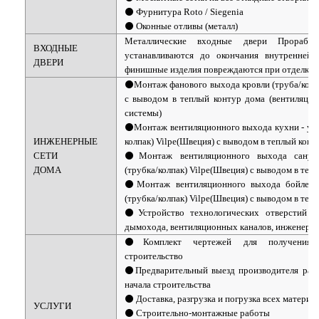
⚫ Фурнитура Roto / Siegenia
⚫ Оконные отливы (металл)
Металлические входные двери Прораб 
ВХОДНЫЕ
устанавливаются до окончания внутренней 
ДВЕРИ
финишные изделия повреждаются при отделке 
⚫Монтаж фанового выхода кровли (труба/колпа
с выводом в теплый контур дома (вентиляция
системы)
⚫Монтаж вентиляционного выхода кухни - уте
ИНЖЕНЕРНЫЕ
колпак) Vilpe(Швеция) с выводом в теплый конт
СЕТИ
⚫Монтаж вентиляционного выхода санузл
ДОМА
(трубка/колпак) Vilpe(Швеция) с выводом в теп
⚫Монтаж вентиляционного выхода бойлерн
(трубка/колпак) Vilpe(Швеция) с выводом в теп
⚫Устройство технологических отверстий 
дымохода, вентиляционных каналов, инженери
⚫Комплект чертежей для получения 
строительство
⚫Предварительный выезд производителя раб
начала строительства
⚫ Доставка, разгрузка и погрузка всех материа
УСЛУГИ
⚫ Строительно-монтажные работы