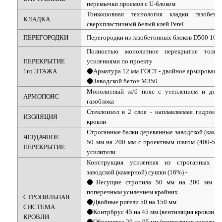
перемычки проемов с U-блоком
Тонкошовная технология кладки газобет
КЛАДКА
сверхпластичный белый клей Perel
ПЕРЕГОРОДКИ
Перегородки из газобетонных блоков D500 100
Полностью монолитное перекрытие тол
ПЕРЕКРЫТИЕ
усилениями по проекту
1го ЭТАЖА
⚫Арматура 12 мм ГОСТ - двойное армирование
⚫Заводской бетон М350
Монолитный ж/б пояс с утеплением и добо
АРМОПОЯС
газоблока
Стеклоизол в 2 слоя - наплавляемая гидроизо
ИЗОЛЯЦИЯ
кровли
Строганные балки деревянные заводской (каме
ЧЕРДАЧНОЕ
50 мм на 200 мм с проектным шагом (400-580
ПЕРЕКРЫТИЕ
усилители
Конструкция усиленная из строганных д
заводской (камерной) сушки (16%) -
⚫Несущие стропила 50 мм на 200 мм ш
поперечным усилением крайних
СТРОПИЛЬНАЯ
⚫Двойные ригели 50 на 150 мм
СИСТЕМА
⚫Контрбрус 45 на 45 мм (вентиляция кровли)
КРОВЛИ
⚫Обрешетка 20 на 95 мм (вентиляция кровли)