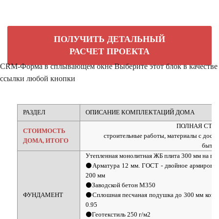
ПОЛУЧИТЬ ДЕТАЛЬНЫЙ
РАСЧЕТ ПРОЕКТА
CRM-Форма в сплывающем окне
Выберите этот блок в качестве
ссылки любой кнопки
РАЗДЕЛ
ОПИСАНИЕ КОМПЛЕКТАЦИЙ ДОМА
ПОЛНАЯ СТОИ
СТОИМОСТЬ
строительные работы, материалы с достав
ДОМА, ИТОГО
бытов
Утепленная монолитная ЖБ плита 300 мм на пе
⚫Арматура 12 мм. ГОСТ - двойное армировани
200 мм
⚫Заводской бетон М350
ФУНДАМЕНТ
⚫Сплошная песчаная подушка до 300 мм коэф
0.95
⚫Геотекстиль 250 г/м2