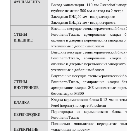
ФУНДАМЕНТА
Вывод канализации
- 110 мм Ostendorf напорн
глубине не менее 500 мм и отвод на 2 метра
Закладная ПНД 50 мм - ввод электрики
Закладная ПНД 32 мм - ввод интернета
Внешние несущие стены керамический блок 38
СТЕНЫ
Porotherm/Гжель, армирование кладки база
ВНЕШНИЕ
оконные и дверные перемычки из заводского б
утепленные с доборным блоком
Внешние несущие стены керамический блок 44
Porotherm/Гжель, армирование кладки база
оконные и дверные перемычки из заводского б
утепленные с доборным блоком
Внутренние несущие стены керамический блок
СТЕНЫ
Porotherm/Гжель, армирование кладки базал
ВНУТРЕННИЕ
армирование кладки, ЖБ монолитные перемыч
бетона марки М300
Кладка керамического блока 8-12 мм на теплу
КЛАДКА
Perel (перлит) по карте Porotherm
Перегородки из керамического блока т
ПЕРЕГОРОДКИ
Porotherm/Гжель
Полностью монолитное перекрытие тол
ПЕРЕКРЫТИЕ
усилениями по проекту