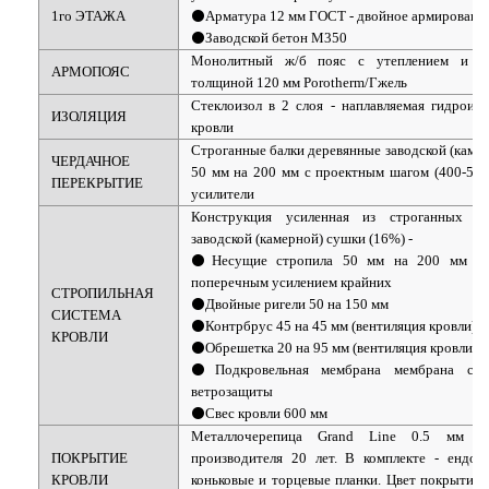
1го ЭТАЖА
⚫Арматура 12 мм ГОСТ - двойное армирование
⚫Заводской бетон М350
Монолитный ж/б пояс с утеплением и д
АРМОПОЯС
толщиной 120 мм Porotherm/Гжель
Стеклоизол в 2 слоя - наплавляемая гидроизо
ИЗОЛЯЦИЯ
кровли
Строганные балки деревянные заводской (каме
ЧЕРДАЧНОЕ
50 мм на 200 мм с проектным шагом (400-580
ПЕРЕКРЫТИЕ
усилители
Конструкция усиленная из строганных д
заводской (камерной) сушки (16%) -
⚫Несущие стропила 50 мм на 200 мм ш
поперечным усилением крайних
СТРОПИЛЬНАЯ
⚫Двойные ригели 50 на 150 мм
СИСТЕМА
⚫Контрбрус 45 на 45 мм (вентиляция кровли)
КРОВЛИ
⚫Обрешетка 20 на 95 мм (вентиляция кровли)
⚫Подкровельная мембрана мембрана с ф
ветрозащиты
⚫Свес кровли 600 мм
Металлочерепица Grand Line 0.5 мм Sa
ПОКРЫТИЕ
производителя 20 лет. В комплекте - ендовы
КРОВЛИ
коньковые и торцевые планки. Цвет покрытия 