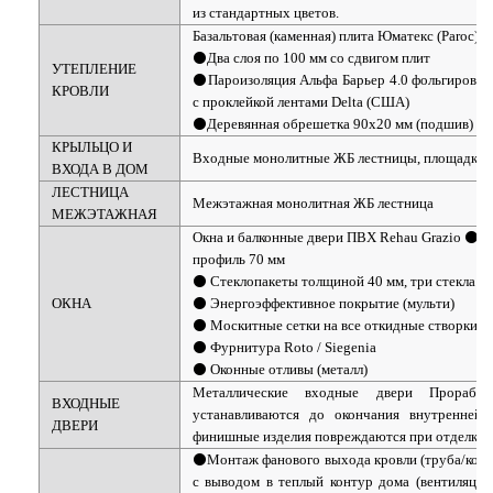
из стандартных цветов.
Базальтовая (каменная) плита Юматекс (Paroc) 
⚫Два слоя по 100 мм со сдвигом плит
УТЕПЛЕНИЕ
⚫Пароизоляция Альфа Барьер 4.0 фольгирован
КРОВЛИ
с проклейкой лентами Delta (США)
⚫Деревянная обрешетка 90х20 мм (подшив)
КРЫЛЬЦО И
Входные монолитные ЖБ лестницы, площадки
ВХОДА В ДОМ
ЛЕСТНИЦА
Межэтажная монолитная ЖБ лестница
МЕЖЭТАЖНАЯ
Окна и балконные двери ПВХ Rehau Grazio ⚫
профиль 70 мм
⚫ Стеклопакеты толщиной 40 мм, три стекла
ОКНА
⚫ Энергоэффективное покрытие (мульти)
⚫ Москитные сетки на все откидные створки
⚫ Фурнитура Roto / Siegenia
⚫ Оконные отливы (металл)
Металлические входные двери Прораб 
ВХОДНЫЕ
устанавливаются до окончания внутренней 
ДВЕРИ
финишные изделия повреждаются при отделке 
⚫Монтаж фанового выхода кровли (труба/колпа
с выводом в теплый контур дома (вентиляция