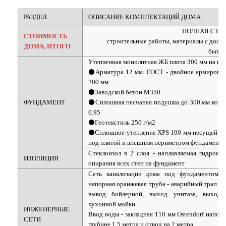
РАЗДЕЛ
ОПИСАНИЕ КОМПЛЕКТАЦИЙ ДОМА
ПОЛНАЯ СТОИ
СТОИМОСТЬ
строительные работы, материалы с достав
ДОМА, ИТОГО
бытов
Утепленная монолитная ЖБ плита 300 мм на пе
⚫Арматура 12 мм. ГОСТ - двойное армировани
200 мм
⚫Заводской бетон М350
ФУНДАМЕНТ
⚫Сплошная песчаная подушка до 300 мм коэф
0.95
⚫Геотекстиль 250 г/м2
⚫Сплошное утепление XPS 100 мм несущей эк
под плитой и внешним периметром фундамента
Стеклоизол в 2 слоя - наплавляемая гидроизо
ИЗОЛЯЦИЯ
опирания всех стен на фундамент
Сеть канализации дома под фундаментом 1
напорная оранжевая труба - аварийный трап б
вывод бойлерной, выход унитаза, выход
кухонной мойки
ИНЖЕНЕРНЫЕ
Ввод воды
- закладная 110 мм Ostendorf напор
СЕТИ
глубине 1.5 метра и отвод на 2 метра