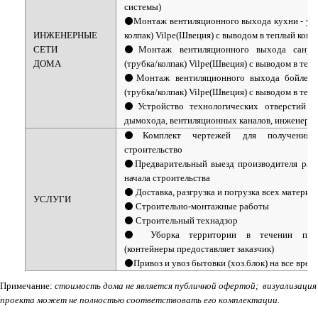
системы)
⚫Монтаж вентиляционного выхода кухни - уте
ИНЖЕНЕРНЫЕ
колпак) Vilpe(Швеция) с выводом в теплый конт
СЕТИ
⚫Монтаж вентиляционного выхода санузл
ДОМА
(трубка/колпак) Vilpe(Швеция) с выводом в теп
⚫Монтаж вентиляционного выхода бойлерн
(трубка/колпак) Vilpe(Швеция) с выводом в теп
⚫Устройство технологических отверстий 
дымохода, вентиляционных каналов, инженери
⚫Комплект чертежей для получения 
строительство
⚫Предварительный выезд производителя раб
начала строительства
⚫ Доставка, разгрузка и погрузка всех материа
УСЛУГИ
⚫ Строительно-монтажные работы
⚫ Строительный технадзор
⚫ Уборка территории в течении произ
(контейнеры предоставляет заказчик)
⚫Привоз и увоз бытовки (хоз.блок) на все врем
Примечание:
стоимость дома не является публичной офертой;
визуализация
проекта может не полностью соответствовать его комплектации.