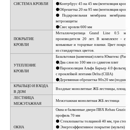
СИСТЕМА КРОВЛИ
⚫Контрбрус 45 на 45 мм (вентиляция кровли
⚫Обрешетка 20 на 95 мм (вентиляция кровли
⚫Подкровельная мембрана мембрана с
ветрозащиты
⚫Свес кровли 600 мм
Металлочерепица Grand Line 0.5 мм 
ПОКРЫТИЕ
производителя 20 лет. В комплекте - енд
КРОВЛИ
коньковые и торцевые планки. Цвет покрыт
из стандартных цветов.
Базальтовая (каменная) плита Юматекс (Paroc
⚫Два слоя по 100 мм со сдвигом плит
УТЕПЛЕНИЕ
⚫Пароизоляция Альфа Барьер 4.0 фольгиро
КРОВЛИ
с проклейкой лентами Delta (США)
⚫Деревянная обрешетка 90х20 мм (подшив)
КРЫЛЬЦО И ВХОДА
Входные монолитные ЖБ лестницы, площад
В ДОМ
ЛЕСТНИЦА
Межэтажная монолитная ЖБ лестница
МЕЖЭТАЖНАЯ
Окна и балконные двери ПВХ Rehau Grazio
профиль 70 мм
⚫ Стеклопакеты толщиной 40 мм, три стекл
ОКНА
⚫ Энергоэффективное покрытие (мульти)