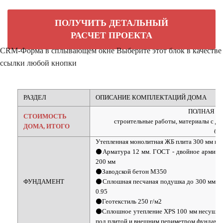
ПОЛУЧИТЬ ДЕТАЛЬНЫЙ
РАСЧЕТ ПРОЕКТА
CRM-Форма в сплывающем окне
Выберите этот блок в качестве
ссылки любой кнопки
РАЗДЕЛ
ОПИСАНИЕ КОМПЛЕКТАЦИЙ ДОМА
ПОЛНАЯ СТ
СТОИМОСТЬ
строительные работы, материалы с дос
ДОМА, ИТОГО
быт
Утепленная монолитная ЖБ плита 300 мм на
⚫Арматура 12 мм. ГОСТ - двойное армиров
200 мм
⚫Заводской бетон М350
ФУНДАМЕНТ
⚫Сплошная песчаная подушка до 300 мм ко
0.95
⚫Геотекстиль 250 г/м2
⚫Сплошное утепление XPS 100 мм несущей 
под плитой и внешним периметром фундаме