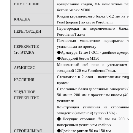
ВНУТРЕННИЕ
армирование кладки, ЖБ монолитные перем
бетона марки М300
Кладка керамического блока 8-12 мм на теп
КЛАДКА
Perel (перлит) по карте Porotherm
Перегородки из керамического блока
ПЕРЕГОРОДКИ
Porotherm/Гжель
Полностью монолитное перекрытие т
ПЕРЕКРЫТИЕ
усилениями по проекту
1го ЭТАЖА
⚫Арматура 12 мм ГОСТ - двойное армирова
⚫Заводской бетон М350
Монолитный ж/б пояс с утеплением и
АРМОПОЯС
толщиной 120 мм Porotherm/Гжель
Стеклоизол в 2 слоя - наплавляемая гидро
ИЗОЛЯЦИЯ
кровли
Строганные балки деревянные заводской (ка
ЧЕРДАЧНОЕ
50 мм на 200 мм с проектным шагом (400-
ПЕРЕКРЫТИЕ
усилители
Конструкция усиленная из строганных
заводской (камерной) сушки (16%) -
⚫Несущие стропила 50 мм на 200 мм
поперечным усилением крайних
СТРОПИЛЬНАЯ
⚫Двойные ригели 50 на 150 мм