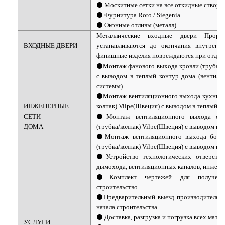
⚫ Москитные сетки на все откидные створк
⚫ Фурнитура Roto / Siegenia
⚫ Оконные отливы (металл)
Металлические входные двери Прора
ВХОДНЫЕ ДВЕРИ
устанавливаются до окончания внутренне
финишные изделия повреждаются при отделк
⚫Монтаж фанового выхода кровли (труба/ко
с выводом в теплый контур дома (вентиля
системы)
⚫Монтаж вентиляционного выхода кухни - 
ИНЖЕНЕРНЫЕ
колпак) Vilpe(Швеция) с выводом в теплый к
СЕТИ
⚫Монтаж вентиляционного выхода сан
ДОМА
(трубка/колпак) Vilpe(Швеция) с выводом в 
⚫Монтаж вентиляционного выхода бойле
(трубка/колпак) Vilpe(Швеция) с выводом в 
⚫Устройство технологических отверсти
дымохода, вентиляционных каналов, инжене
⚫Комплект чертежей для получени
строительство
⚫Предварительный выезд производителя р
начала строительства
⚫ Доставка, разгрузка и погрузка всех мате
УСЛУГИ