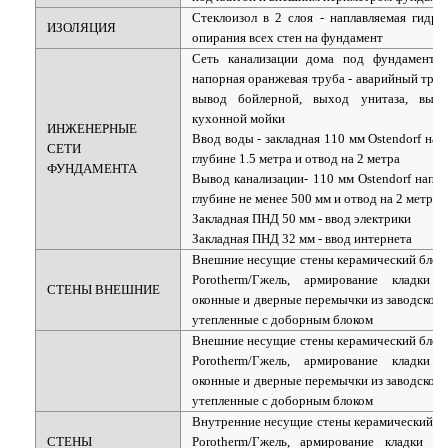
Стеклоизол в 2 слоя - наплавляемая гидро
ИЗОЛЯЦИЯ
опирания всех стен на фундамент
Сеть канализации дома под фундаменто
напорная оранжевая труба - аварийный трап
вывод бойлерной, выход унитаза, вых
кухонной мойки
ИНЖЕНЕРНЫЕ
Ввод воды
- закладная 110 мм Ostendorf нап
СЕТИ
глубине 1.5 метра и отвод на 2 метра
ФУНДАМЕНТА
Вывод канализации
- 110 мм Ostendorf напо
глубине не менее 500 мм и отвод на 2 метра
Закладная ПНД 50 мм - ввод электрики
Закладная ПНД 32 мм - ввод интернета
Внешние несущие стены керамический блок
Porotherm/Гжель, армирование кладки б
СТЕНЫ ВНЕШНИЕ
оконные и дверные перемычки из заводского
утепленные с доборным блоком
Внешние несущие стены керамический блок
Porotherm/Гжель, армирование кладки б
оконные и дверные перемычки из заводского
утепленные с доборным блоком
Внутренние несущие стены керамический б
СТЕНЫ
Porotherm/Гжель, армирование кладки баз